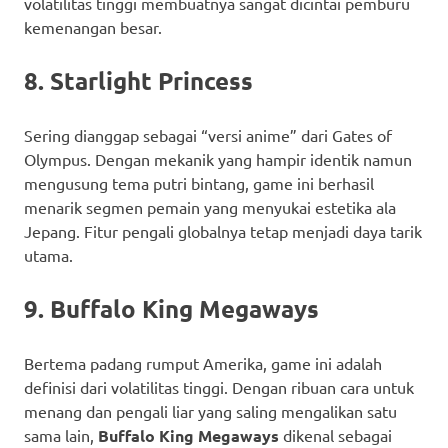
volatilitas tinggi membuatnya sangat dicintai pemburu
kemenangan besar.
8. Starlight Princess
Sering dianggap sebagai “versi anime” dari Gates of
Olympus. Dengan mekanik yang hampir identik namun
mengusung tema putri bintang, game ini berhasil
menarik segmen pemain yang menyukai estetika ala
Jepang. Fitur pengali globalnya tetap menjadi daya tarik
utama.
9. Buffalo King Megaways
Bertema padang rumput Amerika, game ini adalah
definisi dari volatilitas tinggi. Dengan ribuan cara untuk
menang dan pengali liar yang saling mengalikan satu
sama lain,
Buffalo King Megaways
dikenal sebagai