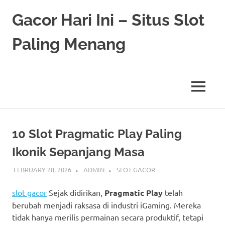
Skip
Gacor Hari Ini – Situs Slot
to
content
Paling Menang
MENU
10 Slot Pragmatic Play Paling
Ikonik Sepanjang Masa
FEBRUARY 28, 2026
ADMIN
SLOT GACOR
slot gacor
Sejak didirikan,
Pragmatic Play
telah
berubah menjadi raksasa di industri iGaming. Mereka
tidak hanya merilis permainan secara produktif, tetapi