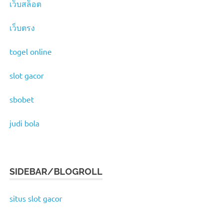
เว็บสล็อต
เว็บตรง
togel online
slot gacor
sbobet
judi bola
SIDEBAR/BLOGROLL
situs slot gacor