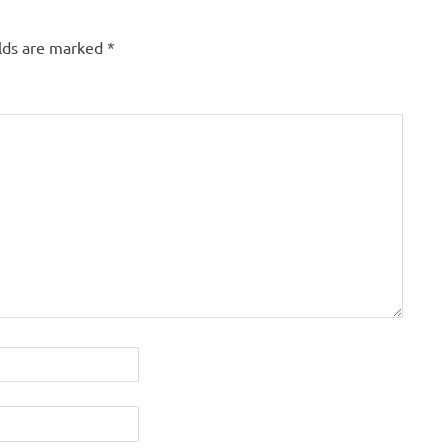
elds are marked
*