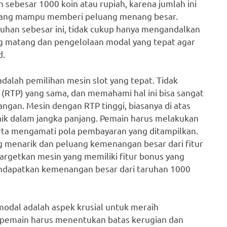
ebesar 1000 koin atau rupiah, karena jumlah ini
i yang mampu memberi peluang menang besar.
uhan sebesar ini, tidak cukup hanya mengandalkan
g matang dan pengelolaan modal yang tepat agar
d.
adalah pemilihan mesin slot yang tepat. Tidak
 (RTP) yang sama, dan memahami hal ini bisa sangat
an. Mesin dengan RTP tinggi, biasanya di atas
k dalam jangka panjang. Pemain harus melakukan
erta mengamati pola pembayaran yang ditampilkan.
ng menarik dan peluang kemenangan besar dari fitur
argetkan mesin yang memiliki fitur bonus yang
ndapatkan kemenangan besar dari taruhan 1000
modal adalah aspek krusial untuk meraih
 pemain harus menentukan batas kerugian dan