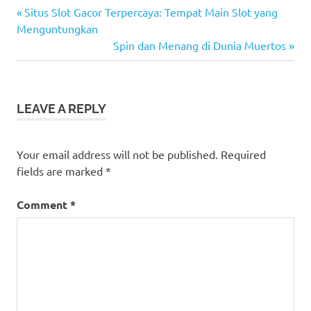
casino
Previous
Post
Situs Slot Gacor Terpercaya: Tempat Main Slot yang
judi
Post:
Menguntungkan
navigation
bola
Next
Spin dan Menang di Dunia Muertos
Post:
sbobet
slot
slot
LEAVE A REPLY
gacor
slot
online
Your email address will not be published.
Required
fields are marked
*
Comment
*