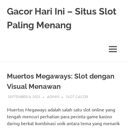
Skip
Gacor Hari Ini – Situs Slot
to
content
Paling Menang
MENU
Muertos Megaways: Slot dengan
Visual Menawan
SEPTEMBER 8, 2025
ADMIN
SLOT GACOR
Muertos Megaways adalah salah satu slot online yang
tengah mencuri perhatian para pecinta game kasino
daring berkat kombinasi unik antara tema yang menarik