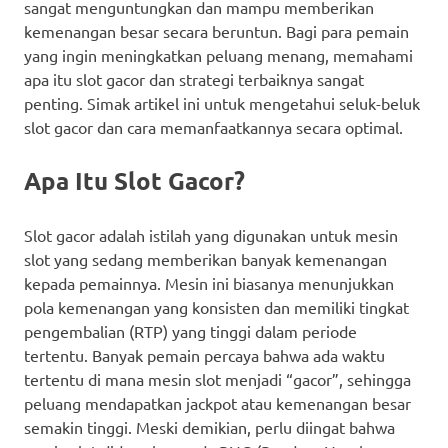
sangat menguntungkan dan mampu memberikan
kemenangan besar secara beruntun. Bagi para pemain
yang ingin meningkatkan peluang menang, memahami
apa itu slot gacor dan strategi terbaiknya sangat
penting. Simak artikel ini untuk mengetahui seluk-beluk
slot gacor dan cara memanfaatkannya secara optimal.
Apa Itu Slot Gacor?
Slot gacor adalah istilah yang digunakan untuk mesin
slot yang sedang memberikan banyak kemenangan
kepada pemainnya. Mesin ini biasanya menunjukkan
pola kemenangan yang konsisten dan memiliki tingkat
pengembalian (RTP) yang tinggi dalam periode
tertentu. Banyak pemain percaya bahwa ada waktu
tertentu di mana mesin slot menjadi “gacor”, sehingga
peluang mendapatkan jackpot atau kemenangan besar
semakin tinggi. Meski demikian, perlu diingat bahwa