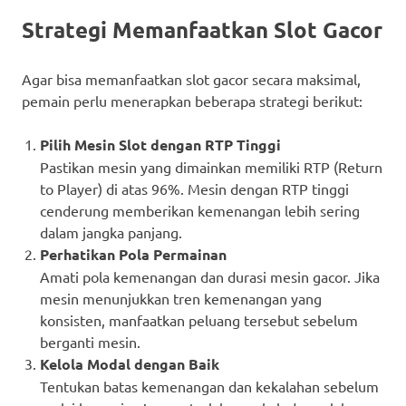
Strategi Memanfaatkan Slot Gacor
Agar bisa memanfaatkan slot gacor secara maksimal,
pemain perlu menerapkan beberapa strategi berikut:
Pilih Mesin Slot dengan RTP Tinggi
Pastikan mesin yang dimainkan memiliki RTP (Return
to Player) di atas 96%. Mesin dengan RTP tinggi
cenderung memberikan kemenangan lebih sering
dalam jangka panjang.
Perhatikan Pola Permainan
Amati pola kemenangan dan durasi mesin gacor. Jika
mesin menunjukkan tren kemenangan yang
konsisten, manfaatkan peluang tersebut sebelum
berganti mesin.
Kelola Modal dengan Baik
Tentukan batas kemenangan dan kekalahan sebelum